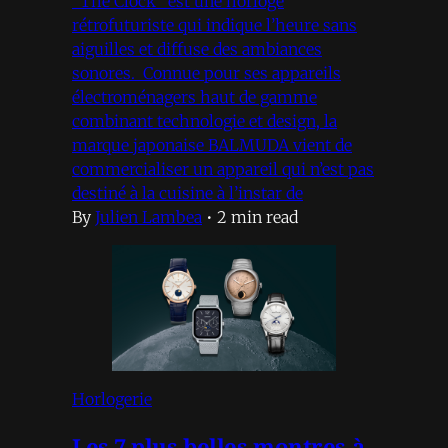
“The Clock” est une horloge
rétrofuturiste qui indique l’heure sans
aiguilles et diffuse des ambiances
sonores. Connue pour ses appareils
électroménagers haut de gamme
combinant technologie et design, la
marque japonaise BALMUDA vient de
commercialiser un appareil qui n’est pas
destiné à la cuisine à l’instar de
By
Julien Lambea
•
2 min read
Horlogerie
Les 7 plus belles montres à