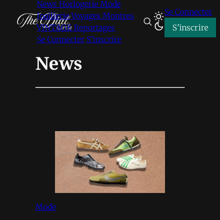
News
Horlogerie
Mode
Se Connecter
Joaillerie
Voyages
Montres
VINTAGE
Reportages
S'inscrire
Se Connecter
S'inscrire
News
Mode