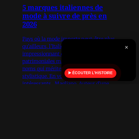
5 marques italiennes de
mode à suivre de près en
2026
Pays où la mode importe peut-être plus
×
qu’ailleurs, l’Italie compte un nombre
impressionnant de marques
patrimoniales mais aussi de nouveaux
noms qui méritent d’être sur votre radar
▶️ ÉCOUTER L'HISTOIRE
stylistique. En voici cinq parmi les plus
intéressants. Magliano Auteur d’une
mode qu’on serait tentés de qualifier
By
Julien Lambea
•
2 min read