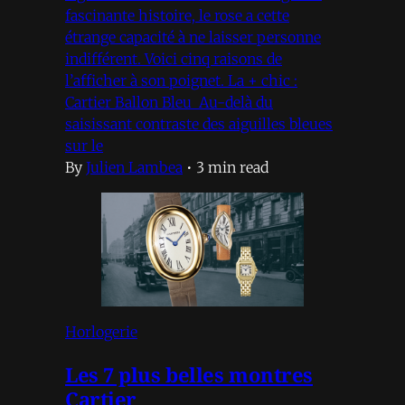
fascinante histoire, le rose a cette
étrange capacité à ne laisser personne
indifférent. Voici cinq raisons de
l’afficher à son poignet. La + chic :
Cartier Ballon Bleu Au-delà du
saisissant contraste des aiguilles bleues
sur le
By
Julien Lambea
•
3 min read
Horlogerie
Les 7 plus belles montres
Cartier