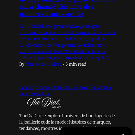
qui a changé l’histoire des
montres depuis son île
Sur la carte horlogère mondiale, quelques
aficionados sauront peut-être reconnaître ce petit
point au milieu de la mer d’Irlande, à quelque
50 kilomètres de l’Angleterre. Pour les autres,
voici son nom : l’île de Man. C’est ici, dans un
atelier improvisé, mais pas moins tout équipé,
By
Marjolaine Hallacq
•
3 min read
Contact
À propos
Mentions Légales
S'inscrire à
notre Newsletter
TheDialCircle explore l’univers de l’horlogerie, de
la joaillerie et de la mode : histoires de marques,
tendances, montres iconiques et lifestyle.
×