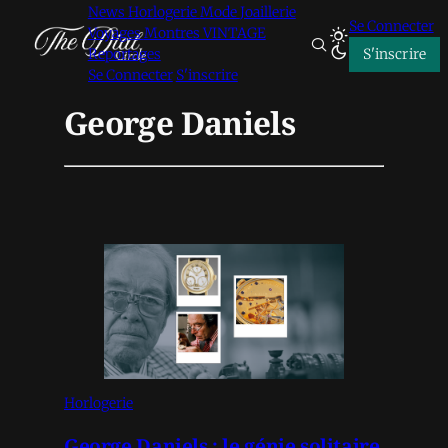
News
Horlogerie
Mode
Joaillerie
Se Connecter
Voyages
Montres VINTAGE
Reportages
S'inscrire
Se Connecter
S'inscrire
George Daniels
Horlogerie
George Daniels : le génie solitaire