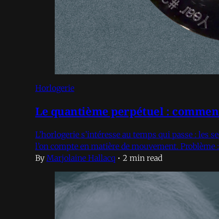
Horlogerie
Le quantième perpétuel : comment 
L’horlogerie s’intéresse au temps qui passe : les s
l’on compte en matière de mouvement. Problème : 
By
Marjolaine Hallacq
•
2 min read