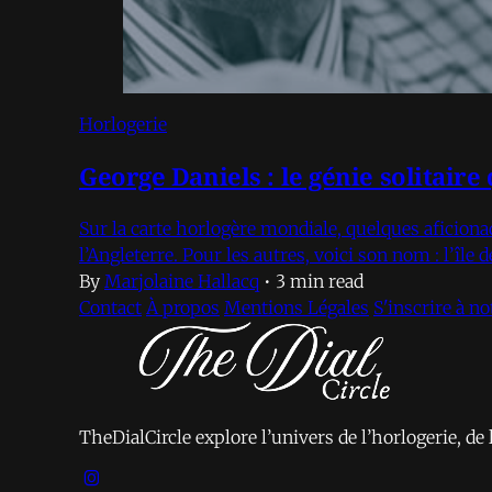
Horlogerie
George Daniels : le génie solitaire
Sur la carte horlogère mondiale, quelques aficiona
l’Angleterre. Pour les autres, voici son nom : l’île
By
Marjolaine Hallacq
•
3 min read
Contact
À propos
Mentions Légales
S'inscrire à n
TheDialCircle explore l’univers de l’horlogerie, de 