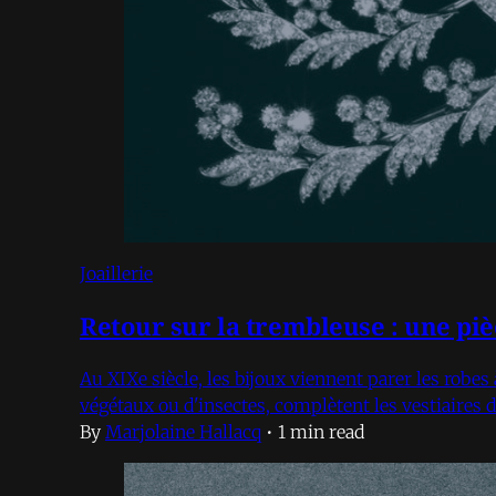
Joaillerie
Retour sur la trembleuse : une piè
Au XIXe siècle, les bijoux viennent parer les robes 
végétaux ou d'insectes, complètent les vestiaire
By
Marjolaine Hallacq
•
1 min read