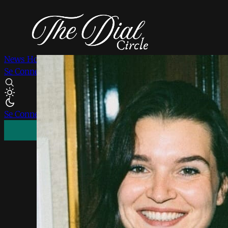
News
Horlogerie
Mode
Joaillerie
Voyages
Montres VINTA
Se Connecter
S'inscrire
Se Connecter