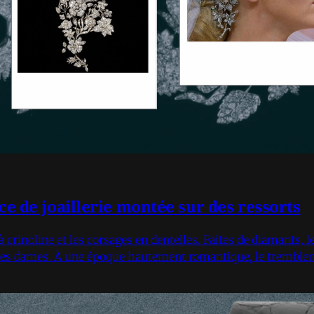
ce de joaillerie montée sur des ressorts
à crinoline et les corsages en dentelles. Faites de diamants, l
s des dames. À une époque hautement romantique, le tremble