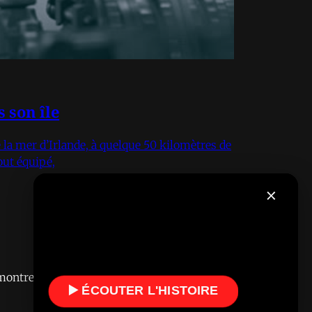
s son île
 la mer d’Irlande, à quelque 50 kilomètres de
tout équipé,
×
montres iconiques et lifestyle.
▶️ ÉCOUTER L'HISTOIRE