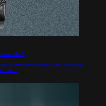
ssextile ?
 mois, les années et puis peu ou prou tout ce que
position s’