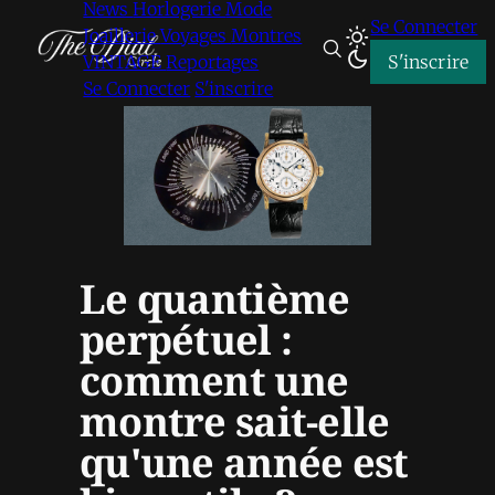
News
Horlogerie
Mode
Se Connecter
Joaillerie
Voyages
Montres
VINTAGE
Reportages
S'inscrire
Se Connecter
S'inscrire
Le quantième
perpétuel :
comment une
montre sait-elle
qu'une année est