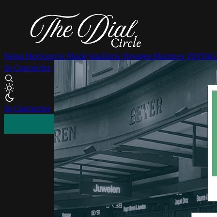
News
Horlogerie
Mode
Joaillerie
Voyages
Montres VINTA
Se Connecter
S'inscrire
Se Connecter