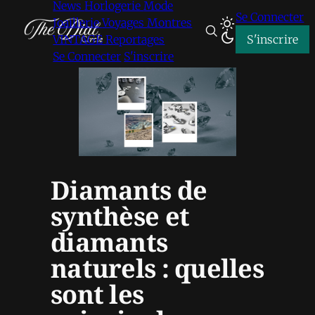
News
Horlogerie
Mode
Se Connecter
Joaillerie
Voyages
Montres
VINTAGE
Reportages
S'inscrire
Se Connecter
S'inscrire
Diamants de
synthèse et
diamants
naturels : quelles
sont les